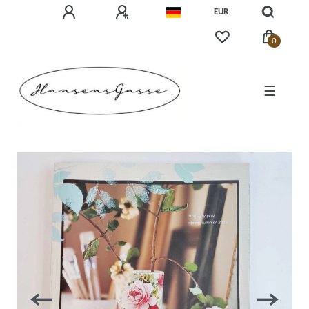
EUR
0
☰