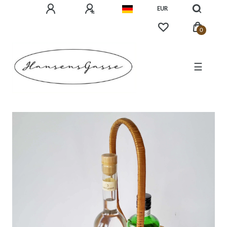
EUR
0
☰