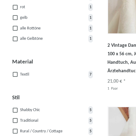
rot
1
gelb
1
alle Rottöne
1
alle Gelbtöne
1
2 Vintage Da
100 x 56 cm, J
Material
Handtuch, Au
Ärztehandtu
Textil
7
21,00 € *
1
Paar
Stil
Shabby Chic
5
Traditional
5
Rural / Country / Cottage
5