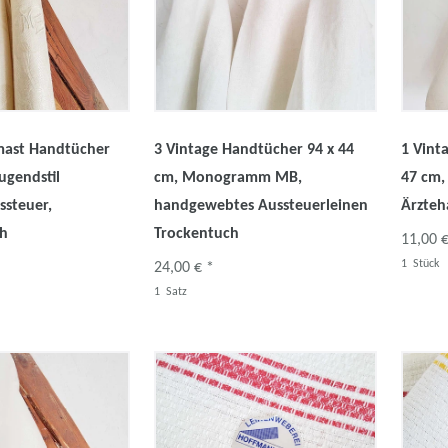
mast Handtücher
3 Vintage Handtücher 94 x 44
1 Vint
ugendstil
cm, Monogramm MB,
47 cm,
ssteuer,
handgewebtes Aussteuerleinen
Ärzteh
ch
Trockentuch
11,00 €
1
Stück
24,00 € *
1
Satz