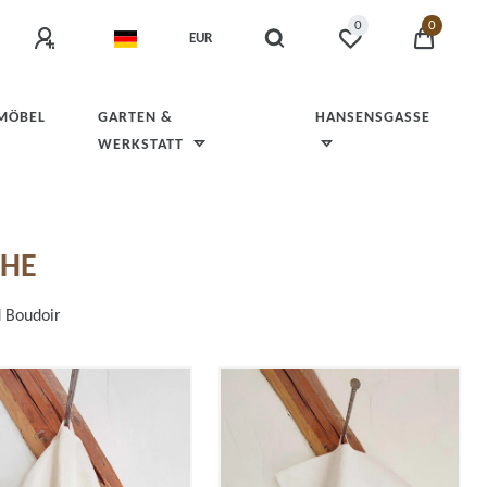
0
0
EUR
 MÖBEL
GARTEN &
HANSENSGASSE
WERKSTATT
UHE
d Boudoir