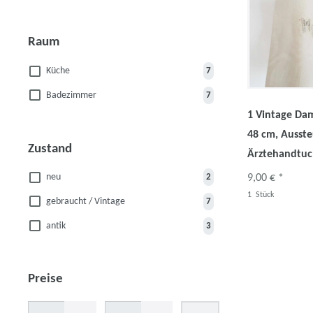
Raum
Küche
7
Badezimmer
7
1 Vintage Da
48 cm, Ausste
Zustand
Ärztehandtu
neu
9,00 € *
2
1
Stück
gebraucht / Vintage
7
antik
3
Preise