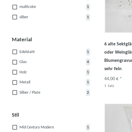
multicolor
1
silber
1
Material
6 alte Sektglä
Edelstahl
1
oder Weinglä
Blumengravur,
Glas
4
sehr fein
Holz
1
44,00 € *
Metall
1
1
Satz
Silber / Plate
2
Stil
Mid Century Modern
1