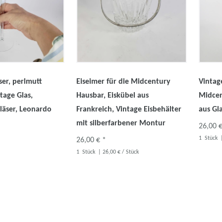
ser, perlmutt
Eiseimer für die Midcentury
Vintage
ntage Glas,
Hausbar, Eiskübel aus
Midcen
äser, Leonardo
Frankreich, Vintage Eisbehälter
aus Gl
mit silberfarbener Montur
26,00 €
1
Stück
|
26,00 € *
1
Stück
| 26,00 € / Stück