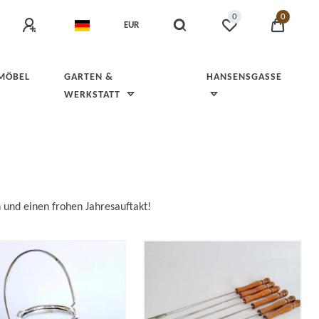
0
0
EUR
 MÖBEL
GARTEN &
HANSENSGASSE
WERKSTATT
h und einen frohen Jahresauftakt!