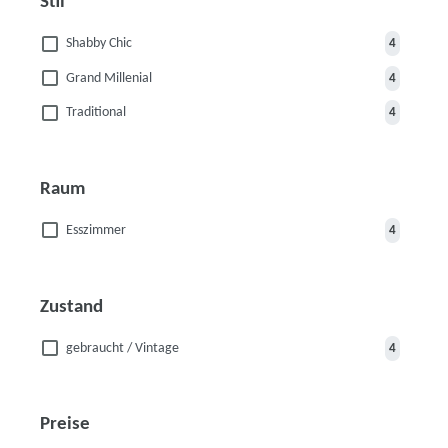
Stil
Shabby Chic
4
Grand Millenial
4
Traditional
4
Raum
Esszimmer
4
Zustand
gebraucht / Vintage
4
Preise