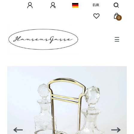
EUR
0
☰