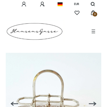
EUR
0
☰