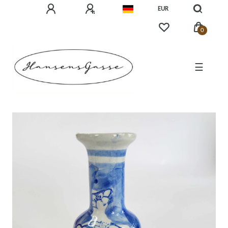
EUR
0
☰