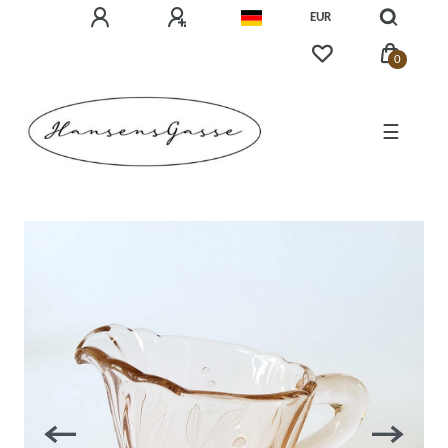
EUR
0
☰