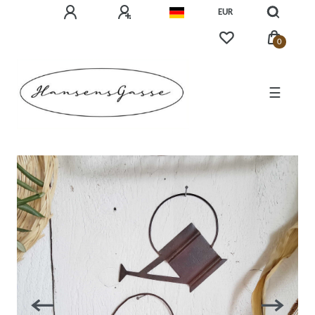
EUR
0
☰