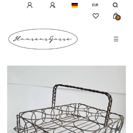
EUR
0
☰