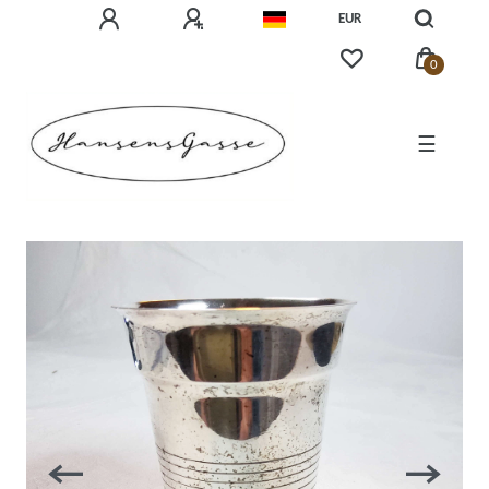
EUR
0
☰