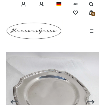
EUR
0
☰