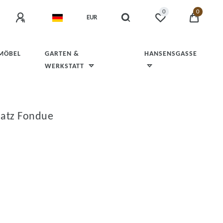
0
0
EUR
 MÖBEL
GARTEN &
HANSENSGASSE
WERKSTATT
latz Fondue