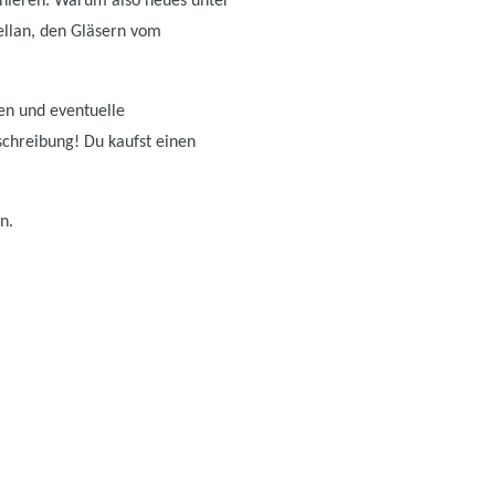
nieren. Warum also neues unter
ellan, den Gläsern vom
ten und eventuelle
schreibung! Du kaufst einen
n.