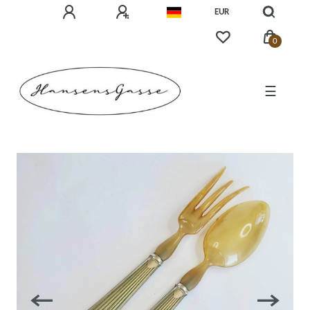
EUR
0
☰