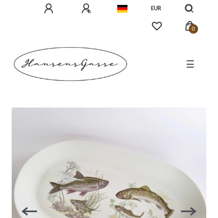
EUR
0
☰