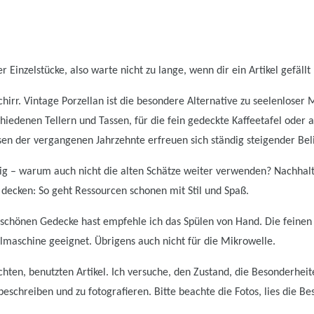
 Einzelstücke, also warte nicht zu lange, wenn dir ein Artikel gefällt 
irr. Vintage Porzellan ist die besondere Alternative zu seelenloser
hiedenen Tellern und Tassen, für die fein gedeckte Kaffeetafel oder a
 der vergangenen Jahrzehnte erfreuen sich ständig steigender Beli
ndig – warum auch nicht die alten Schätze weiter verwenden? Nachhal
 decken: So geht Ressourcen schonen mit Stil und Spaß.
chönen Gedecke hast empfehle ich das Spülen von Hand. Die feinen 
ülmaschine geeignet. Übrigens auch nicht für die Mikrowelle.
hten, benutzten Artikel. Ich versuche, den Zustand, die Besonderhei
schreiben und zu fotografieren. Bitte beachte die Fotos, lies die Be