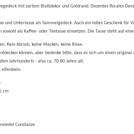
Teegedeck mit zartem Blattdekor und Goldrand. Dezentes florales Des
asse und Untertasse als Sammelgedeck. Auch ein tolles Geschenk für Vi
ch sowohl als Kaffee- oder Teetasse einsetzen. Die Tasse steht auf ei
ten. Kein Abrieb, keine Macken, keine Risse.
tdecken können, aber bedenke bitte, dass es sich um einen original a
ten Jahrhunderts - also ca. 70-80 Jahre alt.
 elfenbein.
m
15 cm
unsiedel Constanze