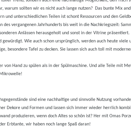
n toller Trend, sondern auch eine nachhaltige Möglichkeit, den Tisch 
bar, warum sollten wir es nicht auch lange nutzen? Das bunte Mix an
rn und unterschiedlichen Teilen ist schont Ressourcen und den Geldb
inn des vergangenen Jahrhunderts bis weit in die Nachkriegszeit: S
nderen Anlässen herausgeholt und sonst in der Vitrine präsentiert. 
 gewürdigt. Wie auch schon ursprünglich, werden auch heute viele 
ge, besondere Tafel zu decken. Sie lassen sich auch toll mit modern
er von Hand zu spülen als in der Spülmaschine. Und alle Teile mit Met
 Mikrowelle!
sgegenstände sind eine nachhaltige und sinnvolle Nutzung vorhanden
er Dekore und Formen und lassen sich immer wieder herrlich kombi
wand produzieren, wenn doch Altes so schön ist? Her mit Omas Porz
er Erbtante, wir haben noch lange Spaß daran!