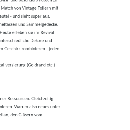
stylish und besonders hübsch zu
d Match von Vintage Tellern mit
eutel - und sieht super aus.
ammeltassen und Sammelgedecke.
Heute erleben sie ihr Revival
unterschiedliche Dekore und
em Geschirr kombinieren - jeden
allverzierung (Goldrand etc.)
er Ressourcen. Gleichzeitig
nieren. Warum also neues unter
ellan, den Gläsern vom