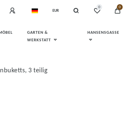
0
0
EUR
 MÖBEL
GARTEN &
HANSENSGASSE
WERKSTATT
uketts, 3 teilig