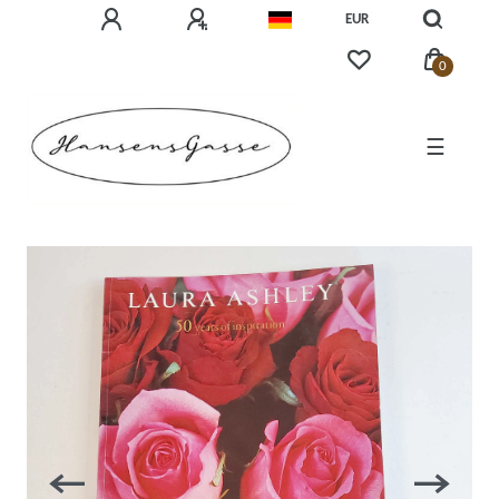
EUR
0
☰