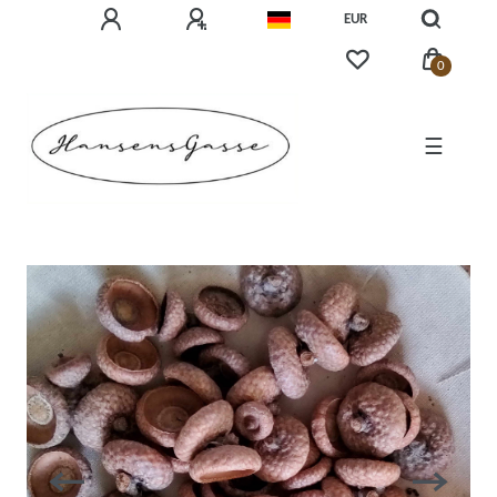
EUR
0
☰