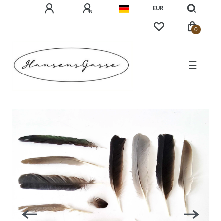
EUR
0
☰