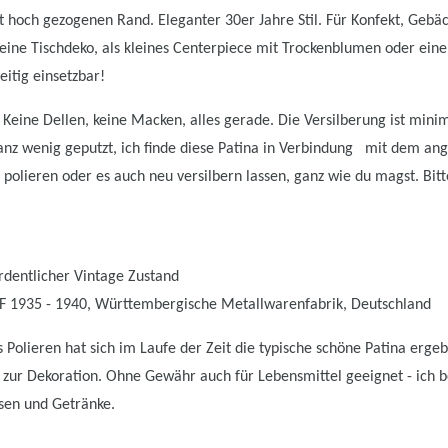
t hoch gezogenen Rand. Eleganter 30er Jahre Stil. Für Konfekt, Gebäc
deine Tischdeko, als kleines Centerpiece mit Trockenblumen oder ein
eitig einsetzbar!
 Keine Dellen, keine Macken, alles gerade. Die Versilberung ist minim
ganz wenig geputzt, ich finde diese Patina in Verbindung mit dem an
 polieren oder es auch neu versilbern lassen, ganz wie du magst. Bit
rdentlicher Vintage Zustand
 1935 - 1940, Württembergische Metallwarenfabrik, Deutschland
 Polieren hat sich im Laufe der Zeit die typische schöne Patina erge
t zur Dekoration. Ohne Gewähr auch für Lebensmittel geeignet - ich 
ssen und Getränke.