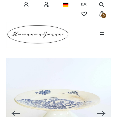
EUR
0
☰