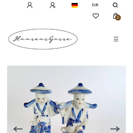
EUR
0
☰