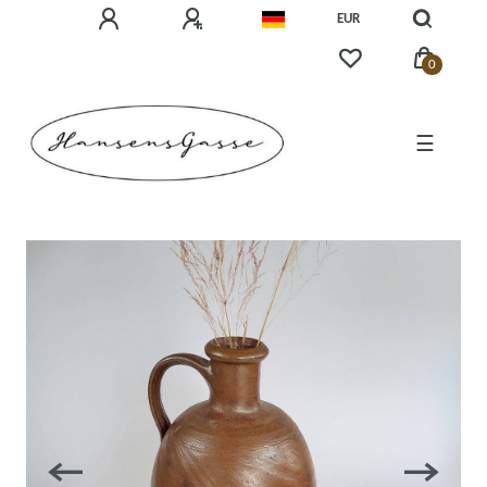
EUR
0
☰