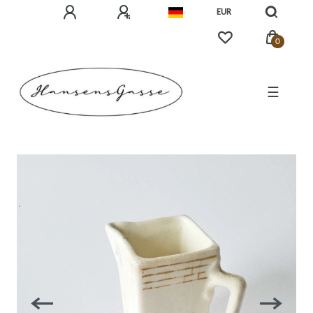
EUR
0
☰