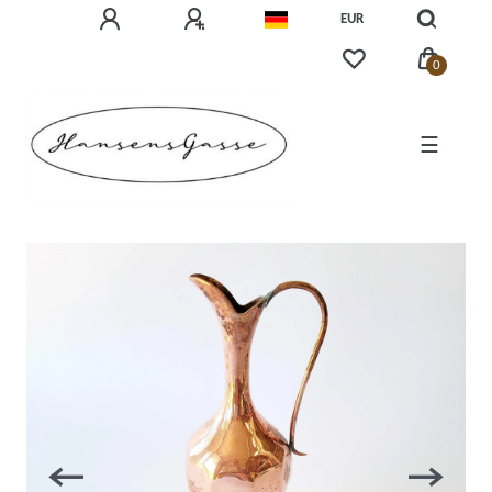
EUR
0
☰