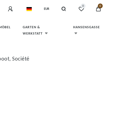
0
0
EUR
 MÖBEL
GARTEN &
HANSENSGASSE
WERKSTATT
oot, Société