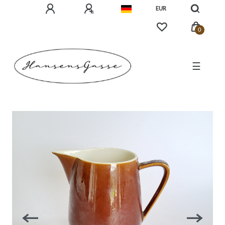
EUR
0
☰