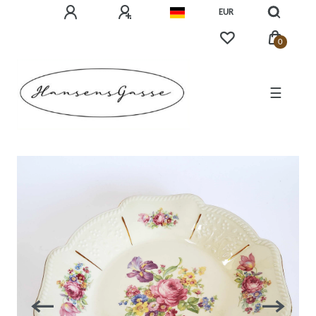
EUR
0
☰