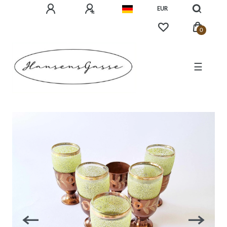
EUR
0
☰