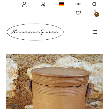
EUR
0
☰