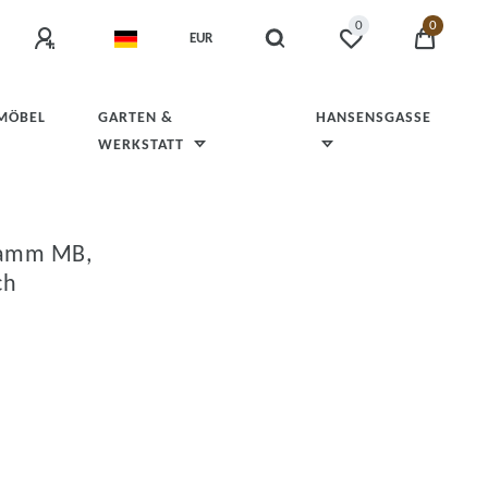
0
0
EUR
 MÖBEL
GARTEN &
HANSENSGASSE
WERKSTATT
ramm MB,
ch