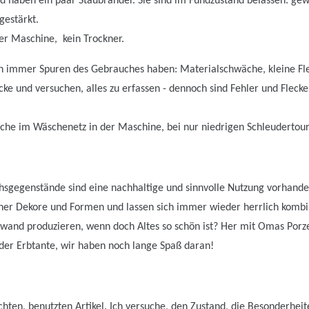
 haben ein paar Staubränder. Sie sind im Fundzustand belassen: gewa
gestärkt.
er Maschine, kein Trockner.
 immer Spuren des Gebrauches haben: Materialschwäche, kleine Fle
cke und versuchen, alles zu erfassen - dennoch sind Fehler und Flecke
he im Wäschenetz in der Maschine, bei nur niedrigen Schleudertour
sgegenstände sind eine nachhaltige und sinnvolle Nutzung vorhanden
er Dekore und Formen und lassen sich immer wieder herrlich kombi
wand produzieren, wenn doch Altes so schön ist? Her mit Omas Porz
er Erbtante, wir haben noch lange Spaß daran!
hten, benutzten Artikel. Ich versuche, den Zustand, die Besonderhei