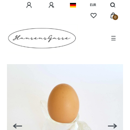
EUR
0
☰