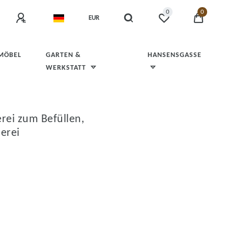
0
0
EUR
 MÖBEL
GARTEN &
HANSENSGASSE
WERKSTATT
rei zum Befüllen,
erei