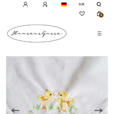
EUR
0
☰