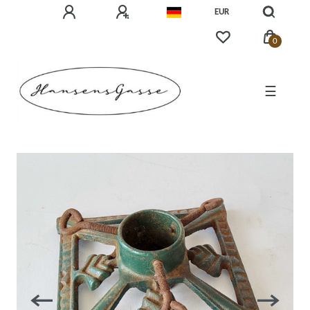
EUR
0
☰